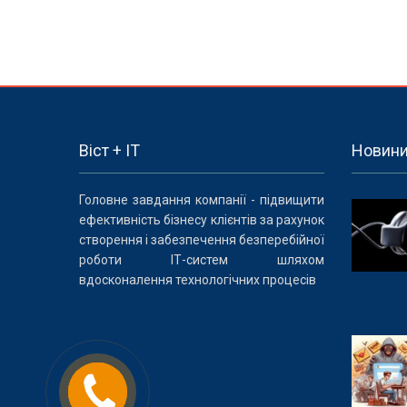
Віст + IT
Новин
Головне завдання компанії - підвищити
ефективність бізнесу клієнтів за рахунок
створення і забезпечення безперебійної
роботи ІТ-систем шляхом
вдосконалення технологічних процесів
Заказать
звонок