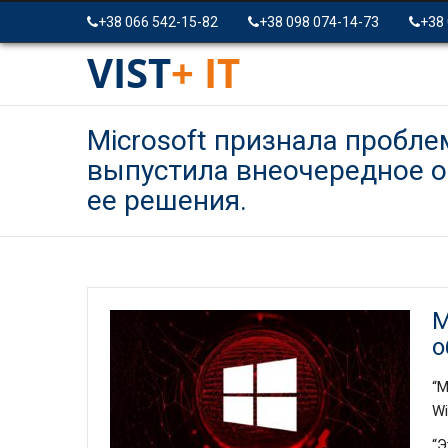
+38 066 542-15-82
+38 098 074-14-73
+38
VIST
+ IT
Microsoft признала пробле
выпустила внеочередное о
ее решения.
M
о
“
Wi
“