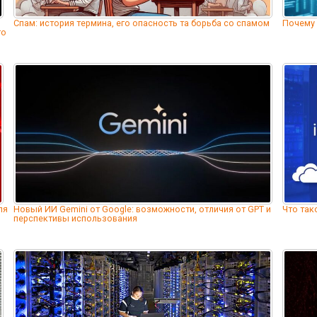
Спам: история термина, его опасность та борьба со спамом
Почему 
го
ля
Новый ИИ Gemini от Google: возможности, отличия от GPT и
Что так
перспективы использования