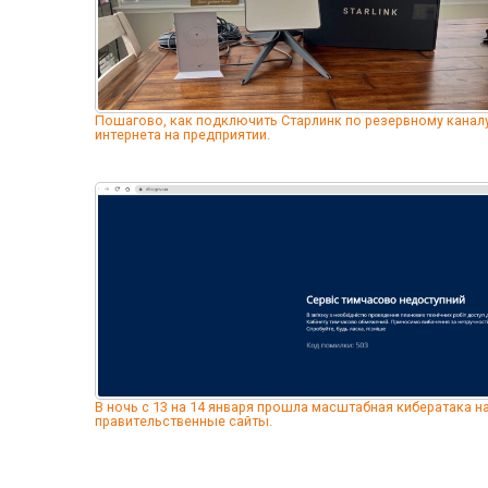
Пошагово, как подключить Старлинк по резервному канал
интернета на предприятии.
В ночь с 13 на 14 января прошла масштабная кибератака н
правительственные сайты.