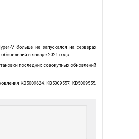
yper-V больше не запускался на серверах
обновлений в январе 2021 года.
становки последних совокупных обновлений
новления KB5009624, KB5009557, KB5009555,