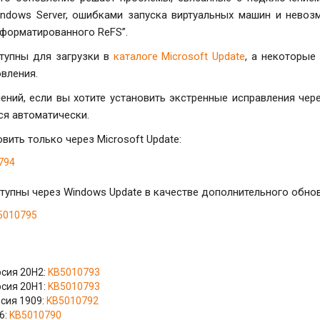
indows Server, ошибками запуска виртуальных машин и нево
форматированного ReFS”.
тупны для загрузки в
каталоге Microsoft Update
, а некоторые
вления.
ний, если вы хотите установить экстренные исправления чере
ся автоматически.
ить только через Microsoft Update:
794
тупны через Windows Update в качестве дополнительного обно
5010795
рсия 20H2:
KB5010793
рсия 20H1:
KB5010793
рсия 1909:
KB5010792
6:
KB5010790