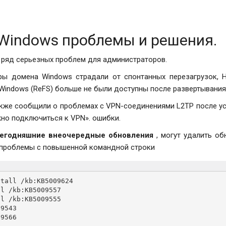
Windows проблемы и решения.
 ряд серьезных проблем для администраторов.
ры домена Windows страдали от спонтанных перезагрузок, H
Windows (ReFS) больше не были доступны после развертывания 
кже сообщили о проблемах с VPN-соединениями L2TP после у
но подключиться к VPN». ошибки.
сегодняшние внеочередные обновления
, могут удалить об
 проблемы с повышенной командной строки
tall /kb:KB5009624

l /kb:KB5009557

l /kb:KB5009555

9543

09566