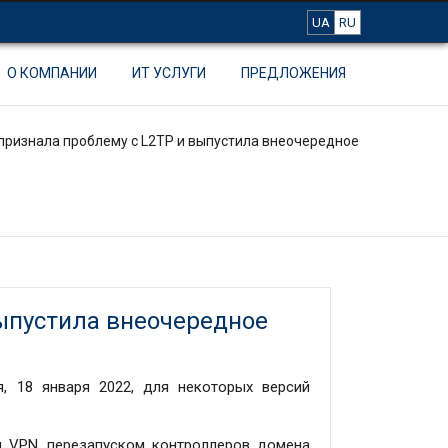
UA
RU
О КОМПАНИИ
ИТ УСЛУГИ
ПРЕДЛОЖЕНИЯ
 признала проблему с L2TP и выпустила внеочередное
выпустила внеочередное
я, 18 января 2022, для некоторых версий
м VPN, перезапуском контроллеров домена