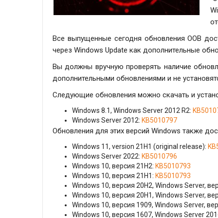
W
от
Все выпущенные сегодня обновления OOB дос
через Windows Update как дополнительные обно
Вы должны вручную проверять наличие обновле
дополнительными обновлениями и не установят
Следующие обновления можно скачать и установ
Windows 8.1, Windows Server 2012 R2:
KB5010
Windows Server 2012:
KB5010797
Обновления для этих версий Windows также дос
Windows 11, version 21H1 (original release):
KB
Windows Server 2022:
KB5010796
Windows 10, версия 21H2:
KB5010793
Windows 10, версия 21H1:
KB5010793
Windows 10, версия 20H2, Windows Server, ве
Windows 10, версия 20H1, Windows Server, ве
Windows 10, версия 1909, Windows Server, ве
Windows 10, версия 1607, Windows Server 201