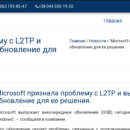
 063 193-85-47
+38 044 500-19-50
ГЛАВНАЯ
му с L2TP и
Главная
Новости
/
/ Microsoft
бновление для
обновление для ее решения.
icrosoft признала проблему с L2TP и 
бновление для ее решения.
Microsoft выпускает внеочередные обновления (OOB) сегодн
ndows”, – сообщили в компании.
Это обновление решает проблемы, связанные с подключение