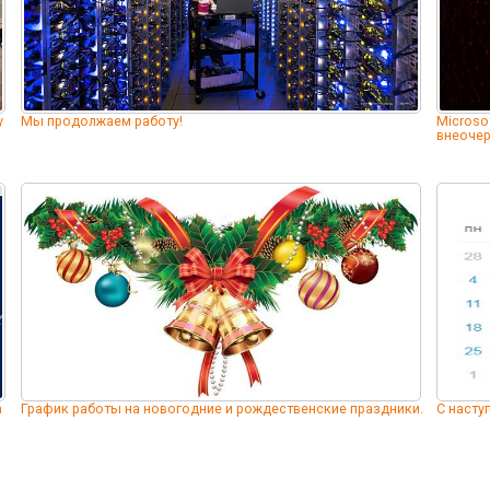
у
Мы продолжаем работу!
Microso
внеочер
а
График работы на новогодние и рождественские праздники.
С наст