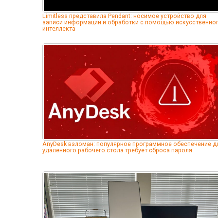
Limitless представила Pendant: носимое устройство для
записи информации и обработки с помощью искусственно
интеллекта
AnyDesk взломан: популярное программное обеспечение д
удаленного рабочего стола требует сброса пароля