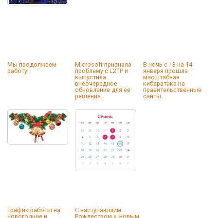
Мы продолжаем
Microsoft признала
В ночь с 13 на 14
работу!
проблему с L2TP и
января прошла
выпустила
масштабная
внеочередное
кибератака на
обновление для ее
правительственные
решения.
сайты.
График работы на
С наступающим
новогодние и
Рождеством и Новым