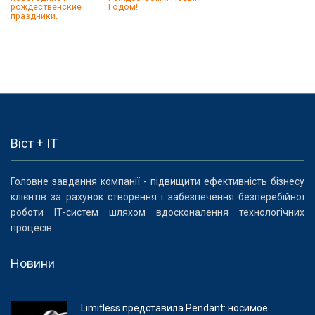
рождественские
Годом!
праздники.
Віст + IT
Головне завдання компанії - підвищити ефективність бізнесу
клієнтів за рахунок створення і забезпечення безперебійної
роботи ІТ-систем шляхом вдосконалення технологічних
процесів
Новини
Limitless представила Pendant: носимое