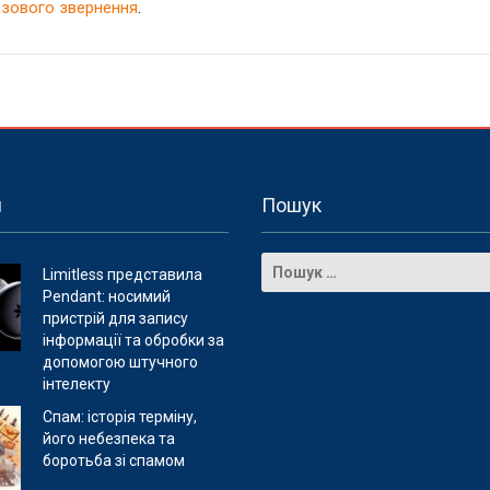
азового звернення
.
и
Пошук
Limitless представила
Pendant: носимий
пристрій для запису
інформації та обробки за
допомогою штучного
інтелекту
Спам: історія терміну,
його небезпека та
боротьба зі спамом