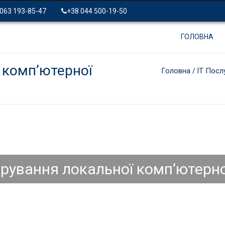
 063 193-85-47
+38 044 500-19-50
ГОЛОВНА
 комп’ютерної
Головна
IT Посл
/
трування локальної комп’ютерно