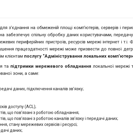
ля з’єднання на обмеженій площі комп’ютерів, серверів і пери
она забезпечує спільну обробку даних користувачами, передачу 
жевих периферійних пристроїв, ресурсів мережі інтернет і т.і.
шення працездатності мережі може призвести до повної деград
оїм клієнтам
послугу “Адміністрування локальних комп’ютер
я та
підтримки мережевого обладнання
локальної мережі т
ваної зони, а саме:
дачі даних, підключення каналів зв’язку;
ків доступу (ACL);
ів, що пов’язані з роботою обладнання;
в, що пов’язані з роботою каналів зв’язку і передачі даних;
ня, стану мережевих сервісів і ресурсі;
едачі даних;