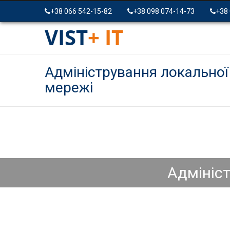
+38 066 542-15-82
+38 098 074-14-73
+38
VIST
+ IT
Адміністрування локальної
мережі
Адмініс