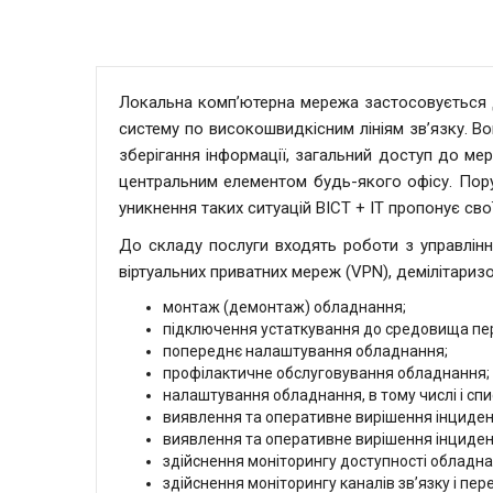
Локальна комп’ютерна мережа застосовується д
систему по високошвидкісним лініям зв’язку. В
зберігання інформації, загальний доступ до мере
центральним елементом будь-якого офісу. Пору
уникнення таких ситуацій ВІСТ + ІТ пропонує св
До складу послуги входять роботи з управлінн
віртуальних приватних мереж (VPN), демілітаризо
монтаж (демонтаж) обладнання;
підключення устаткування до средовища пере
попереднє налаштування обладнання;
профілактичне обслуговування обладнання;
налаштування обладнання, в тому числі і спис
виявлення та оперативне вирішення інцидент
виявлення та оперативне вирішення інциденті
здійснення моніторингу доступності обладнан
здійснення моніторингу каналів зв’язку і пер