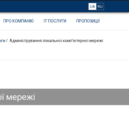
UA
RU
ПРО КОМПАНІЮ
IT ПОСЛУГИ
ПРОПОЗИЦІЇ
уги
/ Адміністрування локальної комп’ютерної мережі
ї мережі