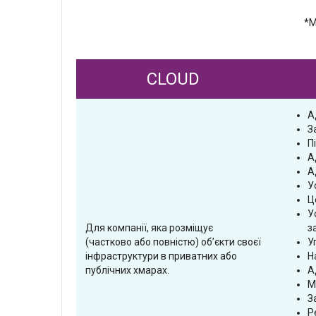
*М
CLOUD
А
З
П
А
А
У
Ц
У
Для компанії, яка розміщує
з
(частково або повністю) об’єкти своєї
У
інфраструктури в приватних або
Н
публічних хмарах.
А
М
З
Р