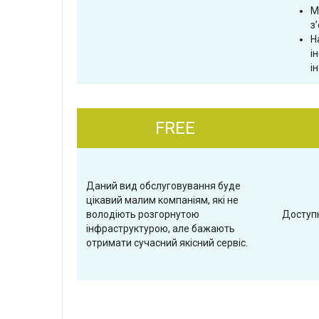
М
з
Н
і
і
FREE
Даний вид обслуговування буде
цікавий малим компаніям, які не
володіють розгорнутою
Доступн
інфраструктурою, але бажають
отримати сучасний якісний сервіс.