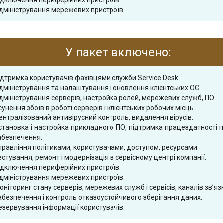
ідключення периферійних пристроїв.
дміністрування мережевих пристроїв.
У пакет включено:
ідтримка користувачів фахівцями служби Service Desk.
дміністрування та налаштування і оновлення клієнтських ОС.
дміністрування серверів, настройка ролей, мережевих служб, ПО.
сунення збоїв в роботі серверів і клієнтських робочих місць.
ентралізований антивірусний контроль, видалення вірусів.
становка і настройка прикладного ПО, підтримка працездатності 
абезпечення.
правління політиками, користувачами, доступом, ресурсами.
естування, ремонт і модернізація в сервісному центрі компанії.
ідключення периферійних пристроїв.
дміністрування мережевих пристроїв.
оніторинг стану серверів, мережевих служб і сервісів, каналів зв’язк
абезпечення і контроль отказоустойчивого зберігання даних.
езервування інформації користувачів.