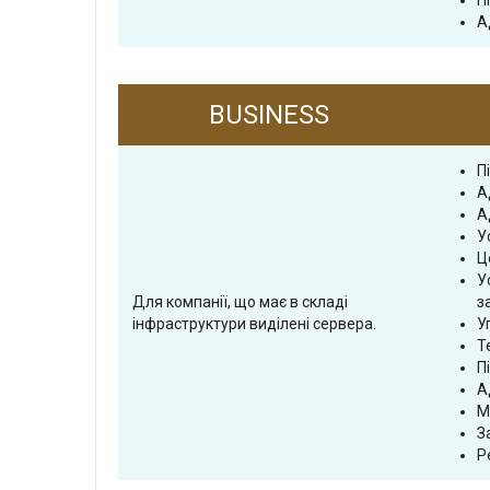
П
А
BUSINESS
П
А
А
У
Ц
У
Для компанії, що має в складі
з
інфраструктури виділені сервера.
У
Т
П
А
М
З
Р