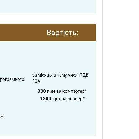
Вартість:
за місяць, в тому числі ПДВ
програмного
20%
300 грн
за комп’ютер*
1200 грн
за сервер*
у.