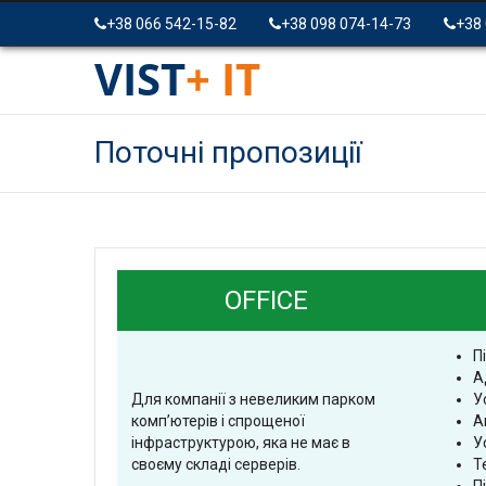
+38 066 542-15-82
+38 098 074-14-73
+38
VIST
+ IT
Поточні пропозиції
OFFICE
П
А
Для компанії з невеликим парком
У
комп’ютерів і спрощеної
А
інфраструктурою, яка не має в
У
своєму складі серверів.
Т