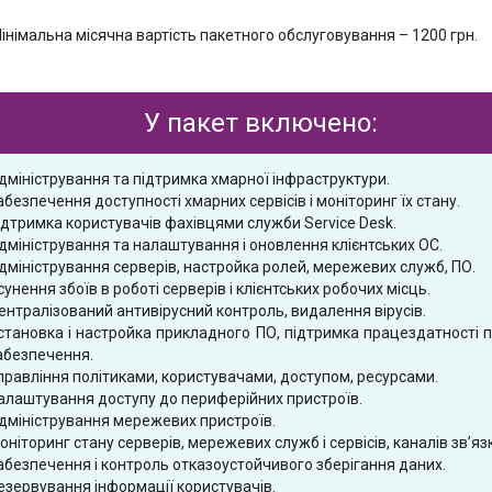
інімальна місячна вартість пакетного обслуговування – 1200 грн.
У пакет включено:
дміністрування та підтримка хмарної інфраструктури.
абезпечення доступності хмарних сервісів і моніторинг їх стану.
ідтримка користувачів фахівцями служби Service Desk.
дміністрування та налаштування і оновлення клієнтських ОС.
дміністрування серверів, настройка ролей, мережевих служб, ПО.
сунення збоїв в роботі серверів і клієнтських робочих місць.
ентралізований антивірусний контроль, видалення вірусів.
становка і настройка прикладного ПО, підтримка працездатності 
абезпечення.
правління політиками, користувачами, доступом, ресурсами.
алаштування доступу до периферійних пристроїв.
дміністрування мережевих пристроїв.
оніторинг стану серверів, мережевих служб і сервісів, каналів зв’язк
абезпечення і контроль отказоустойчивого зберігання даних.
езервування інформації користувачів.