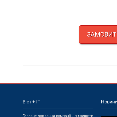
ЗАМОВИТИ
Віст + IT
Новин
Головне завдання компанії - підвищити