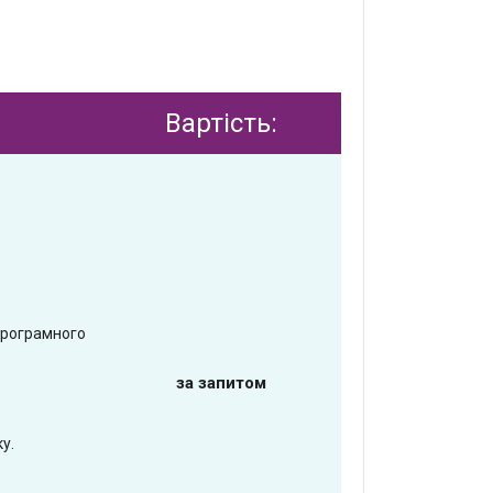
Вартість:
програмного
за запитом
у.