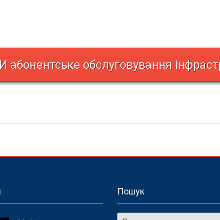
 абонентське обслуговування інфраст
и
Пошук