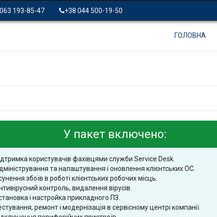
 063 193-85-47
+38 044 500-19-50
ГОЛОВНА
У пакет включено:
ідтримка користувачів фахівцями служби Service Desk.
дміністрування та налаштування і оновлення клієнтських ОС.
сунення збоїв в роботі клієнтських робочих місць.
нтивірусний контроль, видалення вірусів.
становка і настройка прикладного ПЗ.
естування, ремонт і модернізація в сервісному центрі компанії.