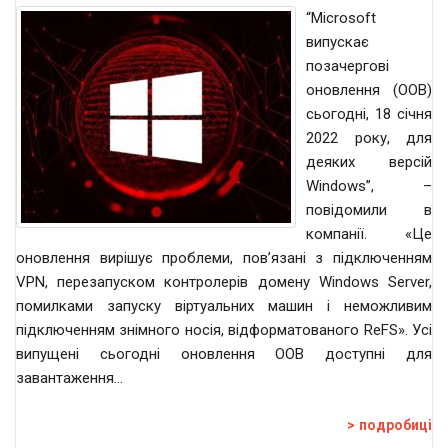
“Microsoft
випускає
позачергові
оновлення (OOB)
сьогодні, 18 січня
2022 року, для
деяких версій
Windows”, –
повідомили в
компанії. «Це
оновлення вирішує проблеми, пов’язані з підключенням
VPN, перезапуском контролерів домену Windows Server,
помилками запуску віртуальних машин і неможливим
підключенням знімного носія, відформатованого ReFS». Усі
випущені сьогодні оновлення OOB доступні для
завантаження…
подробиці