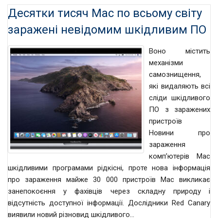
Десятки тисяч Mac по всьому світу
заражені невідомим шкідливим ПО
Воно містить
механізми
самознищення,
які видаляють всі
сліди шкідливого
ПО з заражених
пристроїв
Новини про
зараження
комп’ютерів Mac
шкідливими програмами рідкісні, проте нова інформація
про зараження майже 30 000 пристроїв Mac викликає
занепокоєння у фахівців через складну природу і
відсутність доступної інформації. Дослідники Red Canary
виявили новий різновид шкідливого…