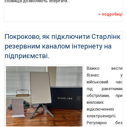
сховища дозволяють зберігати…
подробиці
Покроково, як підключити Старлінк
резервним каналом інтернету на
підприємстві.
Важко вести
бізнес у
військовий час
під ракетними
обстрілами, при
віялових
відключеннях
електроенергії.
Регулярно без