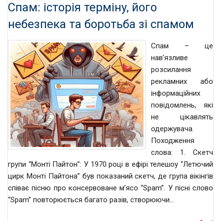
Спам: історія терміну, його
небезпека та боротьба зі спамом
Спам – це
нав’язливе
розсилання
рекламних або
інформаційних
повідомлень, які
не цікавлять
одержувача.
Походження
слова: 1. Скетч
групи “Монті Пайтон”: У 1970 році в ефірі телешоу “Летючий
цирк Монті Пайтона” був показаний скетч, де група вікінгів
співає пісню про консервоване м’ясо “Spam”. У пісні слово
“Spam” повторюється багато разів, створюючи…