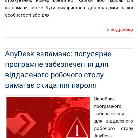
страхування, номер кредитної картки або паролі. Ця
інформація може бути використана для крадіжки вашої
особистості або для…
подробиці
AnyDesk взламано: популярне
програмне забезпечення для
віддаленого робочого столу
вимагає скидання пароля
Виробник
програмного
забезпечення
для віддаленого
робочого столу
AnyDesk