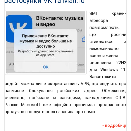
застосунки VK та Mail.ru
ЗМІ країни-
агресора
повідомляють,
що росіяни
стикаються з
неможливістю
завантаження
оновлення 22H2
для Windows 11.
Завантажити
апдейт можна лише скориставшись VPN, що свідчить про
навмисне блокування російських адрес. Обмеження,
очевидно, пов’язане із санкціями, накладеними США.
Раніше Microsoft вже офіційно припинила продаж своїх
продуктів і послуг в росії і заявила про намір…
подробиці