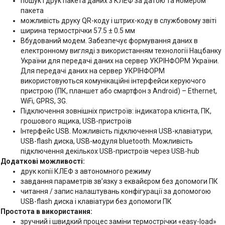
пошук і друк пакета даних з КЛЕФ за датою та номером
пакета
можливість друку QR-коду і штрих-коду в службовому звіті
ширина термострічки 57.5 ± 0.5 мм
Вбудований модем. Забезпечує формування даних в
електронному вигляді з використанням технології Нацбанку
України для передачі даних на сервер УКРІНФОРМ України.
Для передачі даних на сервер УКРІНФОРМ
використовуються комунікаційні інтерфейси керуючого
пристрою (ПК, планшет або смартфон з Android) – Ethernet,
WiFi, GPRS, 3G.
Підключення зовнішніх пристроїв: індикатора клієнта, ПК,
грошового ящика, USB-пристроїв
Інтерфейс USB. Можливість підключення USB-клавіатури,
USB-flash диска, USB-модуля bluetooth. Можливість
підключення декількох USB-пристроїв через USB-hub
Додаткові можливості:
друк копії КЛЕФ з автономного режиму
завдання параметрів зв’язку з еквайєром без допомоги ПК
читання / запис налаштувань конфігурації за допомогою
USB-flash диска і клавіатури без допомоги ПК
Простота в використання:
зручний і швидкий процес заміни термострічки «easy-load»