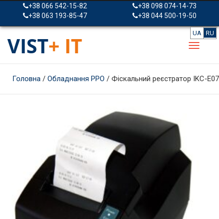
+38 066 542-15-82
+38 098 074-14-73
+38 063 193-85-47
+38 044 500-19-50
UA
RU
VIST
+ IT
Головна
/
Обладнання РРО
/ Фіскальний реєстратор IKC-Е07