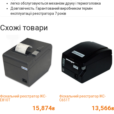
легко обслуговуються механізм друку і термоголовка
Довговічність. Гарантований виробником термін
експлуатації реєстратора 7 років
Схожі товари
Фіскальний реєстратор IKC-
Фіскальний реєстратор IKC-
E810T
C651Т
15,874
13,566
₴
₴