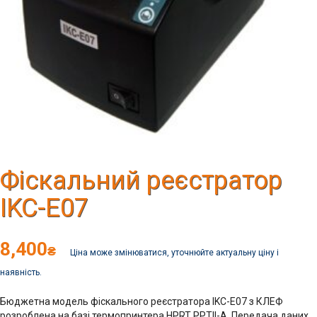
Фіскальний реєстратор
IKC-Е07
8,400
₴
Ціна може змінюватися, уточнюйте актуальну ціну і
наявність.
Бюджетна модель фіскального реєстратора IKC-Е07 з КЛЕФ
розроблена на базі термопринтера HPRT PPTII-A. Передача даних