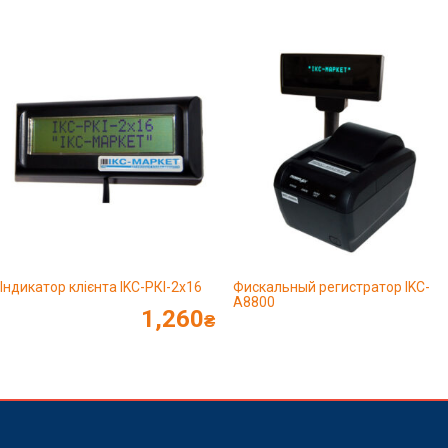
Індикатор клієнта IKC-РКІ-2х16
Фискальный регистратор IKC-
A8800
1,260
₴