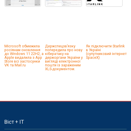
Microsoft обмежила
Держспецзв’язку
Як підключити Starlink
росіянам оновлення
попередила про нову
в Україні
до Windows 11 22H2, а
кібератаку на
(супутниковий інтернет
Apple видалила з App
держоргани України у
SpaceX)
Store всі застосунки
вигляді електронної
VK та Mail.ru
пошти із зараженим
XLS-документом.
Віст + IT