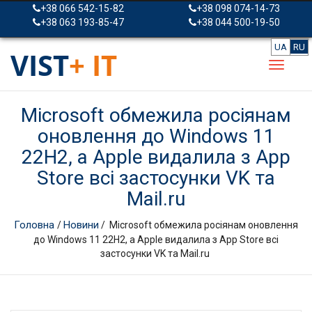
+38 066 542-15-82
+38 098 074-14-73
+38 063 193-85-47
+38 044 500-19-50
UA
RU
VIST
+ IT
Microsoft обмежила росіянам
оновлення до Windows 11
22H2, а Apple видалила з App
Store всі застосунки VK та
Mail.ru
Головна
Новини
/
/ Microsoft обмежила росіянам оновлення
до Windows 11 22H2, а Apple видалила з App Store всі
застосунки VK та Mail.ru