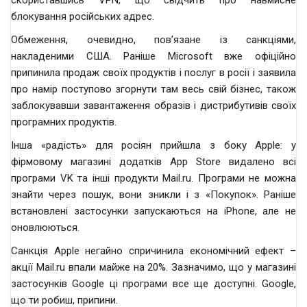
скориставшись VPN, що свідчить про навмисне
блокування російських адрес.
Обмеження, очевидно, пов’язане із санкціями,
накладеними США. Раніше Microsoft вже офіційно
припинила продаж своїх продуктів і послуг в росії і заявила
про намір поступово згорнути там весь свій бізнес, також
заблокувавши завантаження образів і дистрибутивів своїх
програмних продуктів.
Інша «радість» для росіян прийшла з боку Apple: у
фірмовому магазині додатків App Store видалено всі
програми VK та інші продукти Mail.ru. Програми не можна
знайти через пошук, вони зникли і з «Покупок». Раніше
встановлені застосунки запускаються на iPhone, але не
оновлюються.
Санкція Apple негайно спричинила економічний ефект –
акції Mail.ru впали майже на 20%. Зазначимо, що у магазині
застосунків Google ці програми все ще доступні. Google,
що ти робиш, припини.