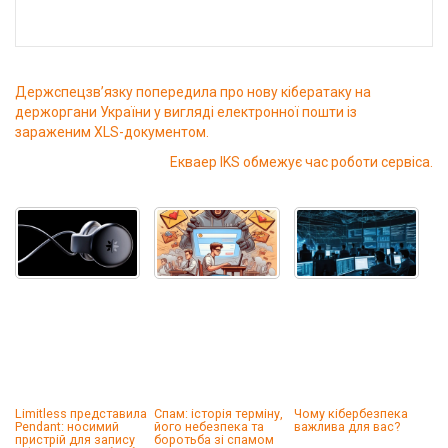
Держспецзв’язку попередила про нову кібератаку на
держоргани України у вигляді електронної пошти із
зараженим XLS-документом.
Екваер IKS обмежує час роботи сервіса.
Limitless представила
Спам: історія терміну,
Чому кібербезпека
Pendant: носимий
його небезпека та
важлива для вас?
пристрій для запису
боротьба зі спамом