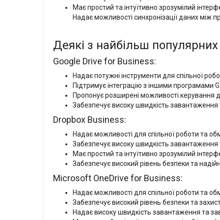
Має простий та інтуїтивно зрозумілий інтерфе
Надає можливості синхронізації даних між п
Деякі з найбільш популярних 
Google Drive for Business:
Надає потужні інструменти для спільної роб
Підтримує інтеграцію з іншими програмами Goo
Пропонує розширені можливості керування до
Забезпечує високу швидкість завантаження т
Dropbox Business:
Надає можливості для спільної роботи та об
Забезпечує високу швидкість завантаження 
Має простий та інтуїтивно зрозумілий інтерфе
Забезпечує високий рівень безпеки та надійн
Microsoft OneDrive for Business:
Надає можливості для спільної роботи та обм
Забезпечує високий рівень безпеки та захис
Надає високу швидкість завантаження та за