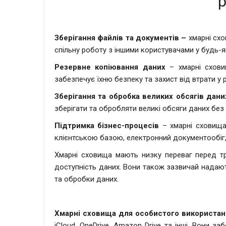
р
Зберігання файлів та документів –
хмарні схо
спільну роботу з іншими користувачами у будь-як
Резервне копіювання даних
– хмарні сховищ
забезпечує їхню безпеку та захист від втрати у 
Зберігання та обробка великих обсягів дани
зберігати та обробляти великі обсяги даних бе
Підтримка бізнес-процесів
– хмарні сховища 
клієнтською базою, електронний документообіг,
Хмарні сховища мають низку переваг перед тр
доступність даних. Вони також зазвичай надают
та обробки даних.
Хмарні сховища для особистого використан
iCloud, OneDrive, Amazon Drive та інші. Вони 