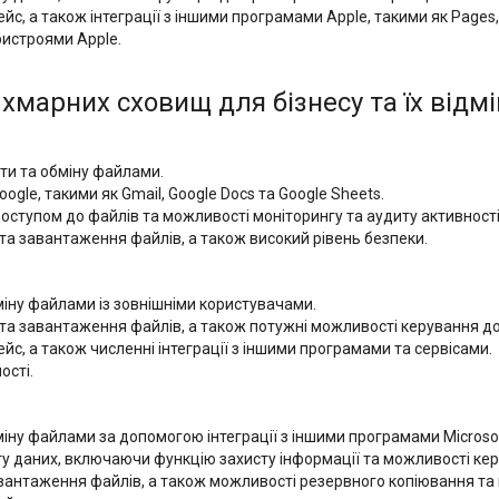
йс, а також інтеграції з іншими програмами Apple, такими як Pages
ристроями Apple.
хмарних сховищ для бізнесу та їх відмі
оти та обміну файлами.
gle, такими як Gmail, Google Docs та Google Sheets.
ступом до файлів та можливості моніторингу та аудиту активності
а завантаження файлів, а також високий рівень безпеки.
міну файлами із зовнішніми користувачами.
та завантаження файлів, а також потужні можливості керування до
йс, а також численні інтеграції з іншими програмами та сервісами.
ості.
іну файлами за допомогою інтеграції з іншими програмами Microsoft
ту даних, включаючи функцію захисту інформації та можливості ке
вантаження файлів, а також можливості резервного копіювання та 