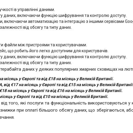
чкості в управлінні даними.
сту даних, включаючи функцію шифрування та контролю доступу.
и, включаючи автоматизацію та інтеграцію з іншими сервісами Goog
в залежності від обсягу та типу даних.
ати файли між пристроями та користувачами.
ейс, що робить його легко доступним для користувачів.
сту даних, включаючи функцію шифрування та контролю доступу.
в залежності від обсягу та типу даних.
 терабайта даних у деяких популярних хмарних сховищах на люти
а місяць у Європі та від £18 на місяць у Великій Британії.
, від €17 на місяць у Європі та від £15 на місяць у Великій Британії
 €18 на місяць у Європі та від £16 на місяць у Великій Британії.
місяць у Європі та від £10 на місяць у Великій Британії.
 від того, які послуги та функціональність використовуються 
знижки при оплаті більшого обсягу даних, що зберігаються, або
вчання.