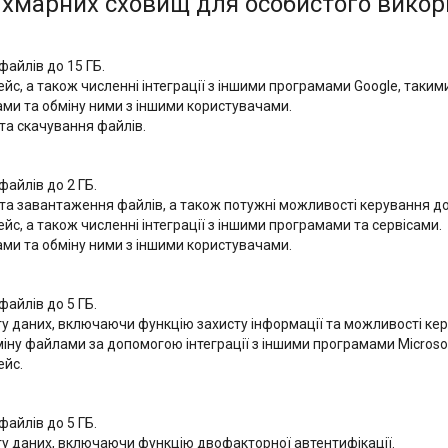
хмарних сховищ для особистого викорис
файлів до 15 ГБ.
йс, а також численні інтеграції з іншими програмами Google, такими 
ми та обміну ними з іншими користувачами.
та скачування файлів.
айлів до 2 ГБ.
та завантаження файлів, а також потужні можливості керування до
йс, а також численні інтеграції з іншими програмами та сервісами.
ми та обміну ними з іншими користувачами.
айлів до 5 ГБ.
ту даних, включаючи функцію захисту інформації та можливості ке
іну файлами за допомогою інтеграції з іншими програмами Microsoft
ейс.
айлів до 5 ГБ.
ту даних, включаючи функцію двофакторної автентифікації.