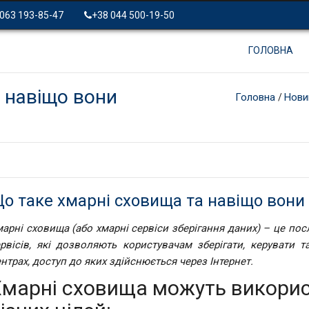
 063 193-85-47
+38 044 500-19-50
ГОЛОВНА
 навіщо вони
Головна
Нови
/
о таке хмарні сховища та навіщо вони 
арні сховища (або хмарні сервіси зберігання даних) – це п
рвісів, які дозволяють користувачам зберігати, керувати 
нтрах, доступ до яких здійснюється через Інтернет.
Хмарні сховища можуть викори