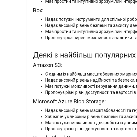
Має простий та інтуїтивно зрозумілий інтерф
Box:
Надає потужні інструменти для спільної роб
Надає високий рівень безпеки та захисту д
Має простий та інтуїтивно зрозумілий інтерфе
Пропонує розширені можливості аналітики та 
Деякі з найбільш популярних 
Amazon S3:
Є одним із найбільш масштабованих хмарних
Надає високий рівень надійності та безпек
Має потужні можливості керування даними, 
Пропонує різні рівні доступності та вартості 
Microsoft Azure Blob Storage:
Надає високий рівень масштабованості та гну
Забезпечує високий рівень безпеки та захи
Має потужні можливості для роботи із даним
Пропонує різні рівні доступності та вартості 