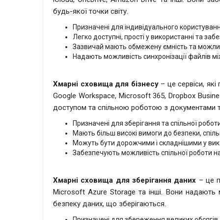
будь-якої точки світу.
Призначені для індивідуального користуванн
Легко доступні, прості у використанні та з
Зазвичай мають обмежену ємність та можли
Надають можливість синхронізації файлів між
Хмарні сховища для бізнесу
– це сервіси, які
Google Workspace, Microsoft 365, Dropbox Busin
доступом та спільною роботою з документами т
Призначені для зберігання та спільної робот
Мають більш високі вимоги до безпеки, спіль
Можуть бути дорожчими і складнішими у вико
Забезпечують можливість спільної роботи н
Хмарні сховища для зберігання даних
– це п
Microsoft Azure Storage та інші. Вони надають
безпеку даних, що зберігаються.
Призначені для збереження великих обсягів 