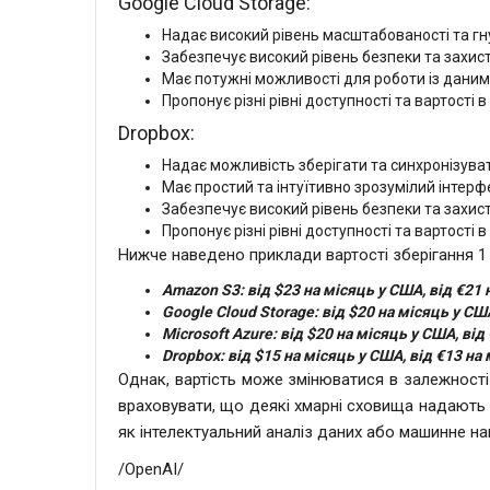
Google Cloud Storage:
Надає високий рівень масштабованості та гну
Забезпечує високий рівень безпеки та захи
Має потужні можливості для роботи із даним
Пропонує різні рівні доступності та вартості 
Dropbox:
Надає можливість зберігати та синхронізув
Має простий та інтуїтивно зрозумілий інтерф
Забезпечує високий рівень безпеки та захи
Пропонує різні рівні доступності та вартості 
Нижче наведено приклади вартості зберігання 1
Amazon S3: від $23 на місяць у США, від €21 н
Google Cloud Storage: від $20 на місяць у США
Microsoft Azure: від $20 на місяць у США, від
Dropbox: від $15 на місяць у США, від €13 на 
Однак, вартість може змінюватися в залежності
враховувати, що деякі хмарні сховища надають 
як інтелектуальний аналіз даних або машинне на
/OpenAI/