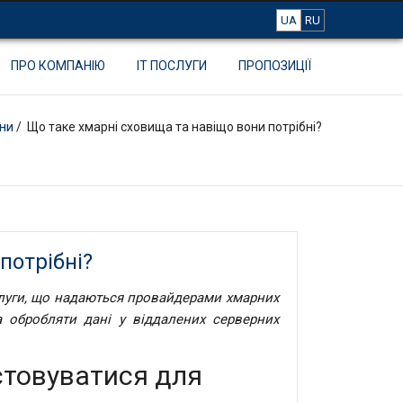
UA
RU
ПРО КОМПАНІЮ
IT ПОСЛУГИ
ПРОПОЗИЦІЇ
ни
/ Що таке хмарні сховища та навіщо вони потрібні?
потрібні?
ослуги, що надаються провайдерами хмарних
та обробляти дані у віддалених серверних
стовуватися для