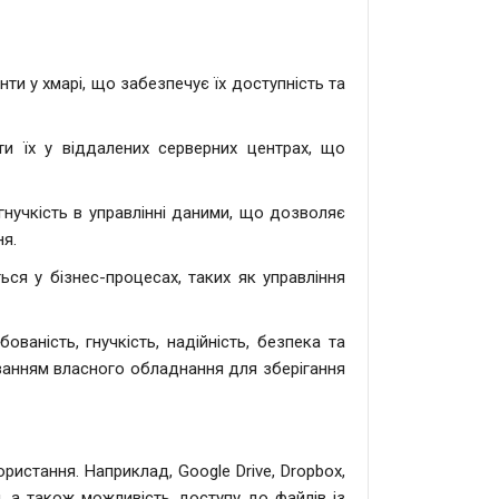
и у хмарі, що забезпечує їх доступність та
и їх у віддалених серверних центрах, що
нучкість в управлінні даними, що дозволяє
ня.
ся у бізнес-процесах, таких як управління
аність, гнучкість, надійність, безпека та
уванням власного обладнання для зберігання
ористання. Наприклад, Google Drive, Dropbox,
и, а також можливість доступу до файлів із