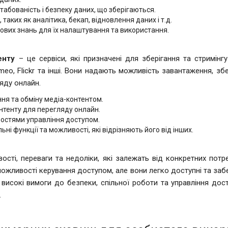
абованість і безпеку даних, що зберігаються.
таких як аналітика, бекап, відновлення даних і т.д.
вих знань для їх налаштування та використання.
енту
– це сервіси, які призначені для зберігання та стримінгу
meo, Flickr та інші. Вони надають можливість завантаження, зб
яду онлайн.
ня та обміну медіа-контентом.
нтенту для перегляду онлайн.
остями управління доступом.
ьні функції та можливості, які відрізняють його від інших.
сті, переваги та недоліки, які залежать від конкретних потре
ожливості керування доступом, але вони легко доступні та заб
 високі вимоги до безпеки, спільної роботи та управління до
.