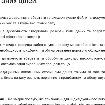
ізних цілей:
вища дозволяють зберігати та синхронізувати файли та документ
ий час та з будь-якої точки світу.
а дозволяють створювати резервні копії даних та зберігат
разі збоїв або катастроф.
х
– хмарні сховища забезпечують високу масштабованість та г
з необхідності придбання та обслуговування дорогого обладнан
дозволяють зберігати та обробляти дані, що використовують
 автоматизація виробничих процесів тощо.
адиційними локальними сховищами даних, такими як масштабов
ь більш вигідну вартість порівняно з придбанням та обслугов
ня
– це хмарні послуги, які призначені для індивідуального вик
забезпечують зберігання та синхронізацію файлів між пристроям