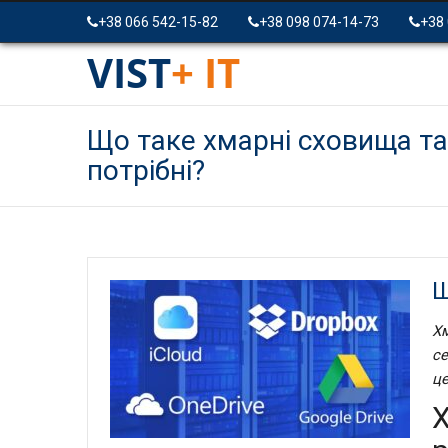
+38 066 542-15-82
+38 098 074-14-73
+38
VIST
+ IT
Що таке хмарні сховища та
потрібні?
Щ
Хм
се
це