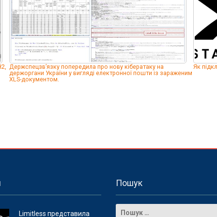
2,
Держспецзв’язку попередила про нову кібератаку на
Як підкл
держоргани України у вигляді електронної пошти із зараженим
XLS-документом.
и
Пошук
Limitless представила