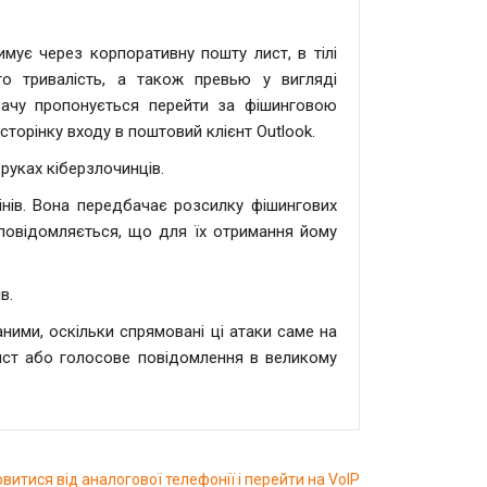
мує через корпоративну пошту лист, в тілі
го тривалість, а також превью у вигляді
вачу пропонується перейти за фішинговою
 сторінку входу в поштовий клієнт Outlook.
 руках кіберзлочинців.
інів. Вона передбачає розсилку фішингових
 повідомляється, що для їх отримання йому
в.
ними, оскільки спрямовані ці атаки саме на
ист або голосове повідомлення в великому
витися від аналогової телефонії і перейти на VoIP