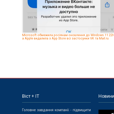
Microsoft обмежила росіянам оновлення до Windows 11 22H
а Apple видалила з App Store всі застосунки VK та Mail.ru
Віст + IT
Новин
Головне завдання компанії - підвищити