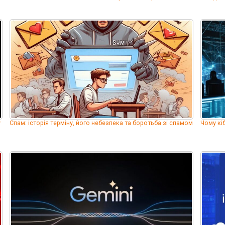
у
Спам: історія терміну, його небезпека та боротьба зі спамом
Чому кі