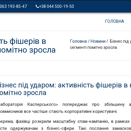
 063 193-85-47
+38 044 500-19-50
ГОЛОВНА
ть фішерів в
Головна
Новини
/
/ Бізнес під
помітно зросла
сегменті помітно зросла
ізнес під ударом: активність фішерів 
омітно зросла
Лабораторія Касперського» попереджає про збільшену а
овмисників все частіше стають корпоративні користувачі.
крема, фахівці розкрили масштабну спам-кампанію, в рамках
исти одержувачам з бізнес-сфери. Такі послання замасков