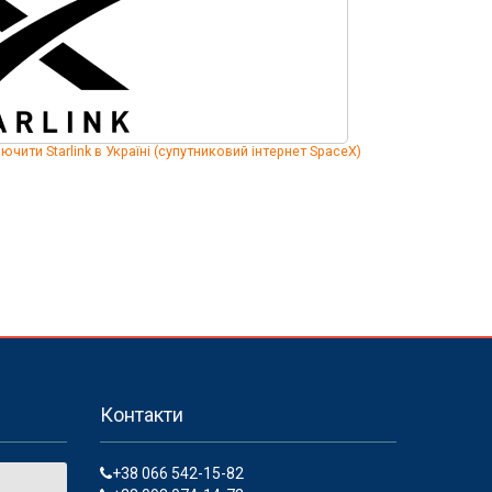
ючити Starlink в Україні (супутниковий інтернет SpaceX)
Контакти
+38 066 542-15-82