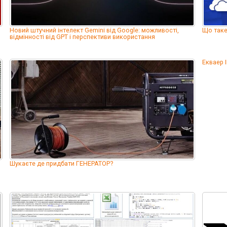
Новий штучний інтелект Gemini від Google: можливості,
Що таке
відмінності від GPT і перспективи використання
Екваер 
Шукаєте де придбати ГЕНЕРАТОР?