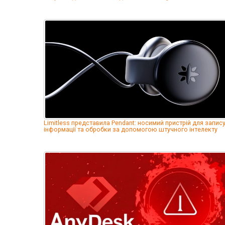
Limitless представила Pendant: носимий пристрій для запис
інформації та обробки за допомогою штучного інтелекту