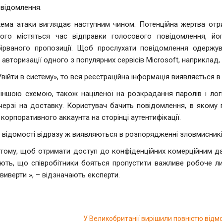
відомлення.
ема атаки виглядає наступним чином. Потенційна жертва отри
кого містяться час відправки голосового повідомлення, йо
бірваного пропозиції. Щоб прослухати повідомлення одержу
 авторизації одного з популярних сервісів Microsoft, наприклад,
війти в систему», то вся реєстраційна інформація виявляється в
іншою схемою, також націленої на розкрадання паролів і лог
 черзі на доставку. Користувач бачить повідомлення, в якому
 корпоративного аккаунта на сторінці аутентифікації.
ні відомості відразу ж виявляються в розпорядженні зловмисникі
 тому, щоб отримати доступ до конфіденційних комерційним да
ують, що співробітники бояться пропустити важливе робоче л
 виверти », – відзначають експерти.
У Великобританії вирішили повністю відмо