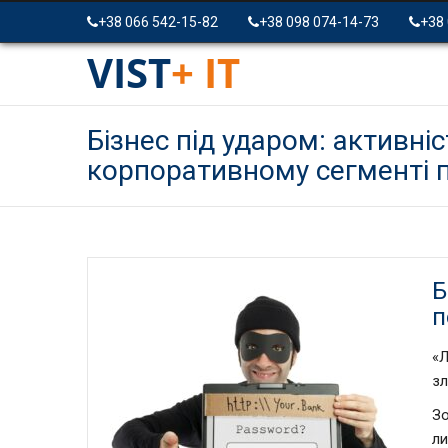
+38 066 542-15-82
+38 098 074-14-73
+38
VIST
+ IT
Бізнес під ударом: активніс
корпоративному сегменті 
Б
п
«
зл
Зо
л