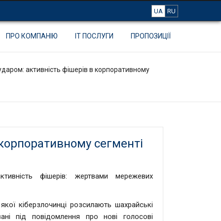
UA
RU
ПРО КОМПАНІЮ
IT ПОСЛУГИ
ПРОПОЗИЦІЇ
 ударом: активність фішерів в корпоративному
в корпоративному сегменті
ктивність фішерів: жертвами мережевих
 якої кіберзлочинці розсилають шахрайські
ані під повідомлення про нові голосові