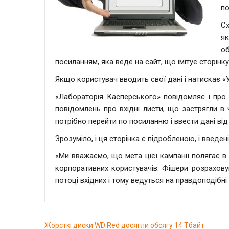
по
Сх
я
о
посиланням, яка веде на сайт, що імітує сторінку
Якщо користувач вводить свої дані і натискає «У
«Лабораторія Касперського» повідомляє і про 
повідомлень про вхідні листи, що застрягли в
потрібно перейти по посиланню і ввести дані від
Зрозуміло, і ця сторінка є підробленою, і введе
«Ми вважаємо, що мета цієї кампанії полягає в
корпоративних користувачів. Фішери розрахов
потоці вхідних і тому ведуться на правдоподібні
Жорсткі диски WD Red досягли обсягу 14 Тбайт